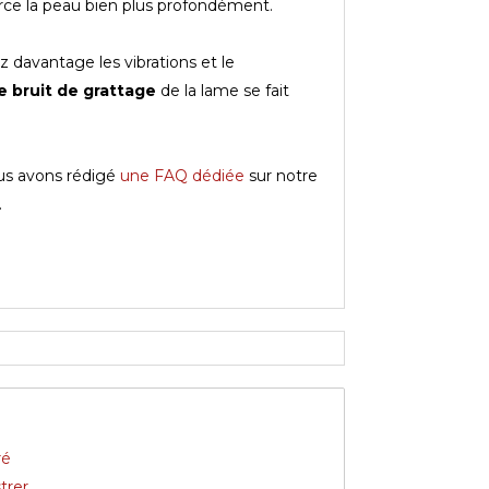
erce la peau bien plus profondément.
z davantage les vibrations et le
le bruit de grattage
de la lame se fait
ous avons rédigé
une FAQ dédiée
sur notre
.
ré
trer