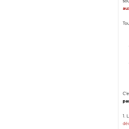
sou
au
Tou
C’e
pa
1. 
dé