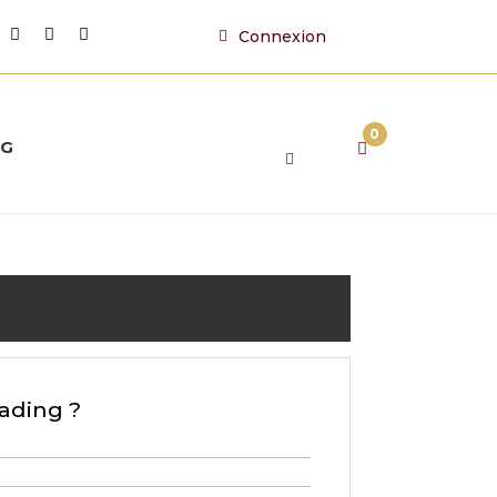
Connexion
0
OG
lading ?