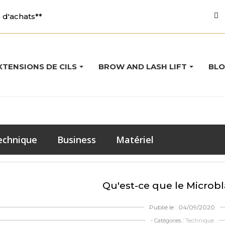
d'achats**
XTENSIONS DE CILS
BROW AND LASH LIFT
BL
echnique
Business
Matériel
Qu'est-ce que le Microb
Publié le : 04/09/2020
- Catégories :
Technique