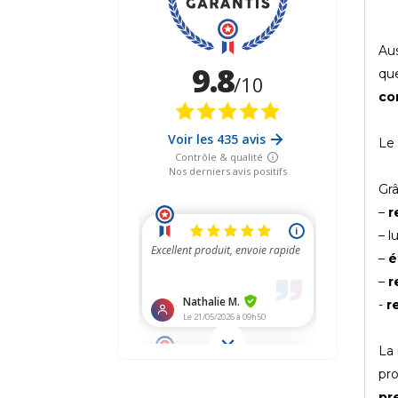
Aus
que
co
Le 
Grâ
–
r
– l
–
é
–
r
-
r
La 
pro
pr