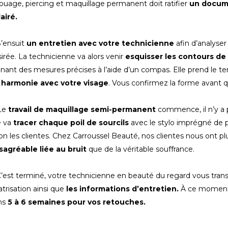
ouage, piercing et maquillage permanent doit ratifier
un docume
airé.
S’ensuit
un entretien avec votre technicienne
afin d’analyser 
irée. La technicienne va alors venir
esquisser les contours de
nant des mesures précises à l’aide d’un compas. Elle prend le t
 harmonie avec votre visage
. Vous confirmez la forme avant 
 Le
travail de maquillage semi-permanent
commence, il n’y a p
e va
tracer chaque poil de sourcils
avec le stylo imprégné de 
on les clientes. Chez Carroussel Beauté, nos clientes nous ont 
sagréable liée au bruit
que de la véritable souffrance.
C’est terminé, votre technicienne en beauté du regard vous tra
atrisation ainsi que
les informations d’entretien.
À ce moment,
ns
5 à 6 semaines pour vos retouches.