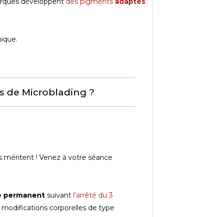
marques développent
des pigments
adaptés
ique.
 de Microblading ?
ils méritent ! Venez à votre séance
ge permanent
suivant
l’arrêté du 3
 modifications corporelles de type