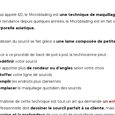
si appelé 6D, le Microblading est
une technique de maquillag
 tendance depuis quelques années, le Microblading est en fait i
rporelle asiatique.
dessin du sourcil se fait grâce à
une lame composée de petites
ce à ce procédé de tracé de poil à poil, la technicienne peut :
edéfinir
votre sourcil
ui apporter plus
de rondeur ou d’angles
selon votre choix
toffer
votre ligne de sourcils
emplir
les endroits plus clairsemés
emplacer
le maquillage quotidien des sourcils
maîtrise de cette technique est tout un art qui demande
un ent
fessionnelle doit
dessiner le sourcil parfait à sa cliente
, mais
ession et la profondeur
de son outil de maquillage semi-perm