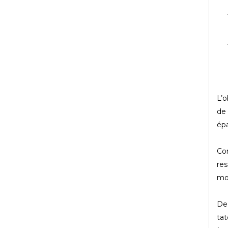
L’o
de 
épa
Con
res
mo
De 
tat