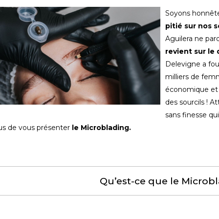
Soyons honnête
pitié sur nos s
Aguilera ne par
revient sur le
Delevigne a fou
milliers de fem
économique et 
des sourcils ! 
sans finesse qu
s de vous présenter
le Microblading.
Qu’est-ce que le Microb