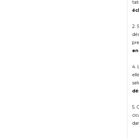
tat
écl
2. 
dés
pre
en
4.
ell
sel
dé
5. 
cic
da