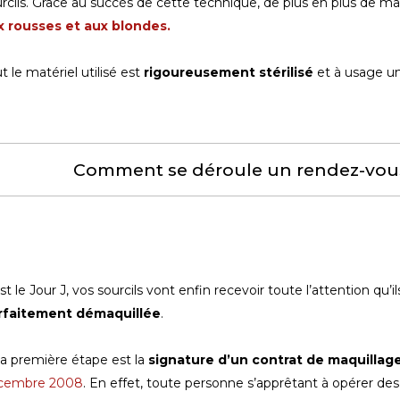
rcils. Grâce au succès de cette technique, de plus en plus de 
x rousses et aux blondes.
t le matériel utilisé est
rigoureusement stérilisé
et à usage un
Comment se déroule un rendez-vous
st le Jour J, vos sourcils vont enfin recevoir toute l’attention qu’
rfaitement démaquillée
.
La première étape est la
signature d’un contrat de maquilla
cembre 2008
. En effet, toute personne s’apprêtant à opérer des