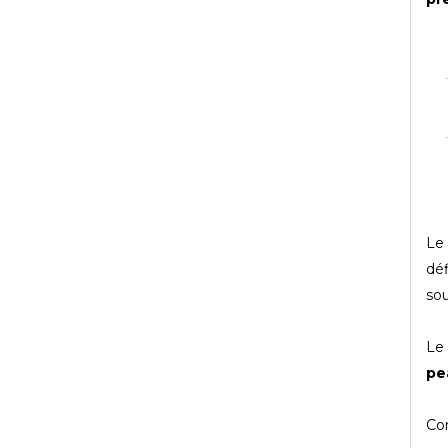
Le
déf
sou
Le 
pe
Co