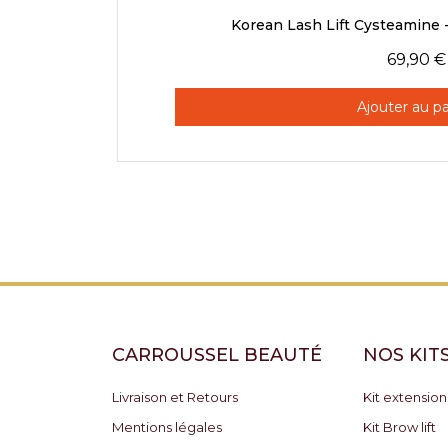
Aperçu rap
Korean Lash Lift Cysteamine - 
69,90 €
Ajouter au pa
CARROUSSEL BEAUTÉ
NOS KIT
Livraison et Retours
Kit extension
Mentions légales
Kit Brow lift