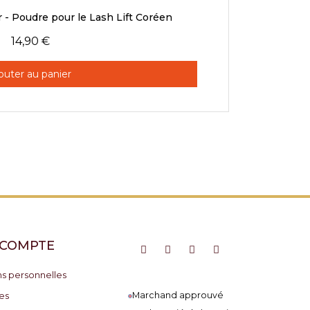
Aperçu rapide
- Poudre pour le Lash Lift Coréen
14,90 €
outer au panier
 COMPTE
ns personnelles
es
Marchand approuvé