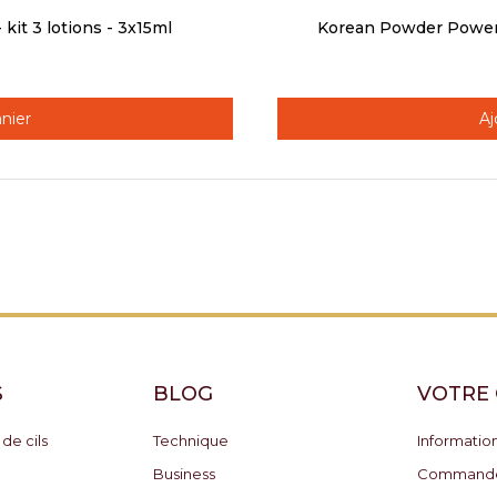
ide
kit 3 lotions - 3x15ml
Korean Powder Power 
nier
Aj
S
BLOG
VOTRE
 de cils
Technique
Informatio
Business
Command