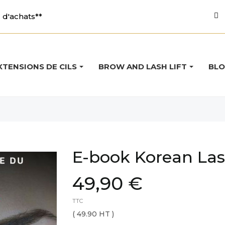
d'achats**
XTENSIONS DE CILS
BROW AND LASH LIFT
BL
E-book Korean Lash
49,90 €
TTC
( 49.90 HT )