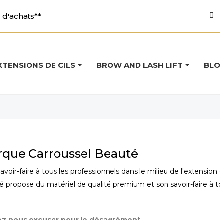
d'achats**
XTENSIONS DE CILS
BROW AND LASH LIFT
BL
arque Carroussel Beauté
ir-faire à tous les professionnels dans le milieu de l'extension d
 propose du matériel de qualité premium et son savoir-faire à to
lez nous excuser pour le désagrément.