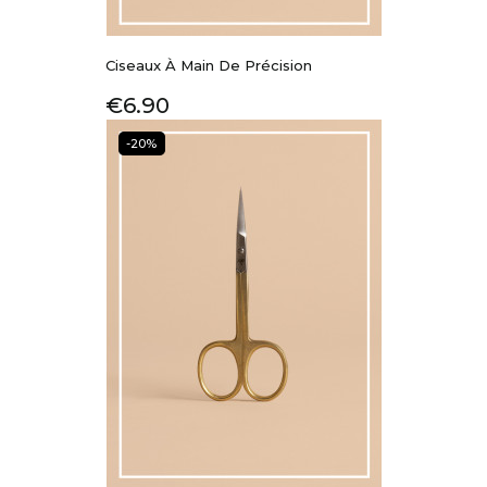
Ciseaux À Main De Précision
Price
€6.90
-20%