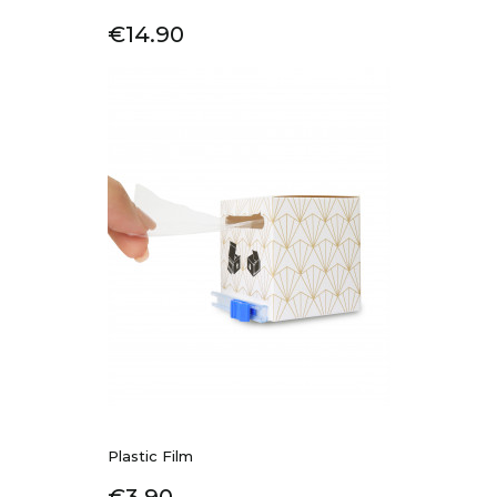
Price
€14.90
Plastic Film
Price