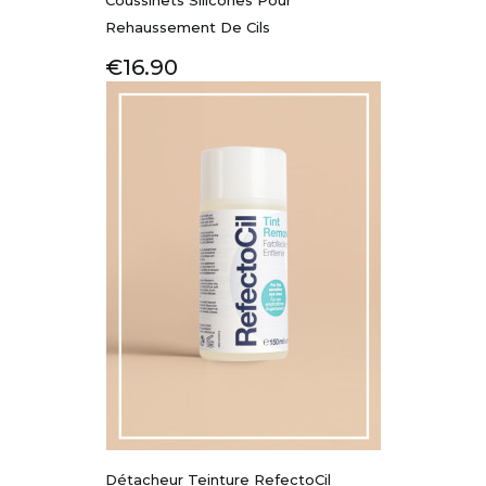
Coussinets Silicones Pour
Rehaussement De Cils
Price
€16.90
Détacheur Teinture RefectoCil