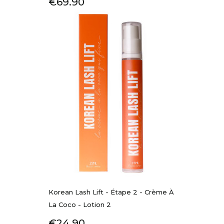
Price
€69.90
Korean Lash Lift - Étape 2 - Crème À
La Coco - Lotion 2
Price
€24.90