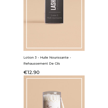
Lotion 3 - Huile Nourissante -
Rehaussement De Cils
Price
€12.90