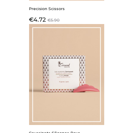
Precision Scissors
Price
Regular
€4.72
€5.90
price