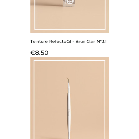
Teinture RefectoCil - Brun Clair N°3.1
Price
€8.50