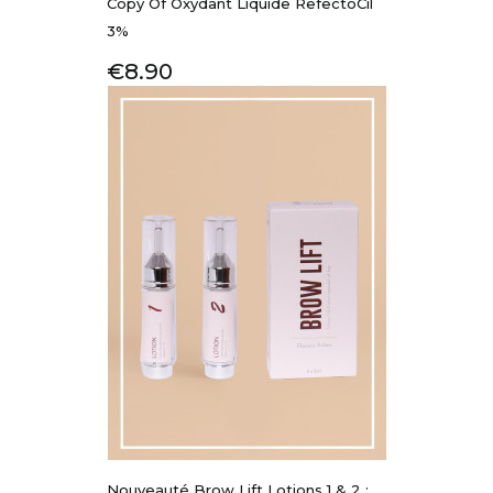
Copy Of Oxydant Liquide RefectoCil
3%
Price
€8.90
Nouveauté Brow Lift Lotions 1 & 2 :