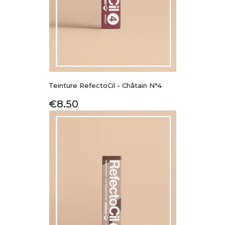
Teinture RefectoCil - Châtain N°4
Price
€8.50