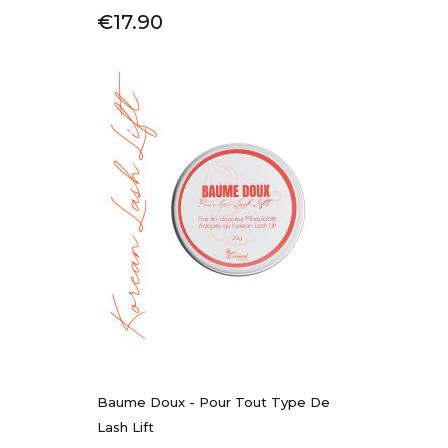
Price
€17.90
Baume Doux - Pour Tout Type De
Lash Lift