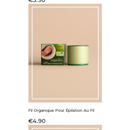
€3.90
Fil Organique Pour Épilation Au Fil
Price
€4.90