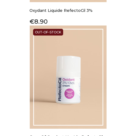
Oxydant Liquide RefectoCil 3%
Price
€8.90
OUT-OF-STOCK