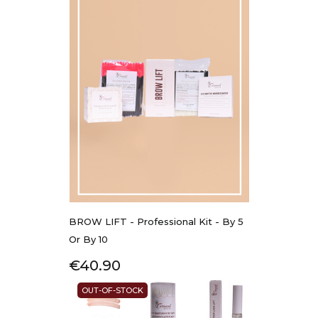
BROW LIFT - Professional Kit - By 5
Or By 10
Price
€40.90
OUT-OF-STOCK