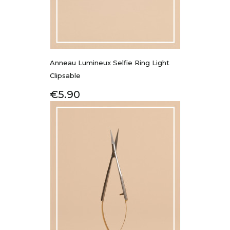
Anneau Lumineux Selfie Ring Light
Clipsable
Price
€5.90