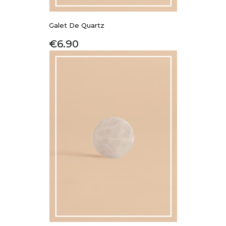
Galet De Quartz
Price
€6.90