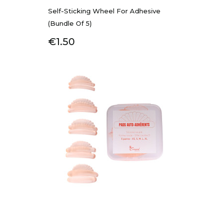
Self-Sticking Wheel For Adhesive
(Bundle Of 5)
Price
€1.50