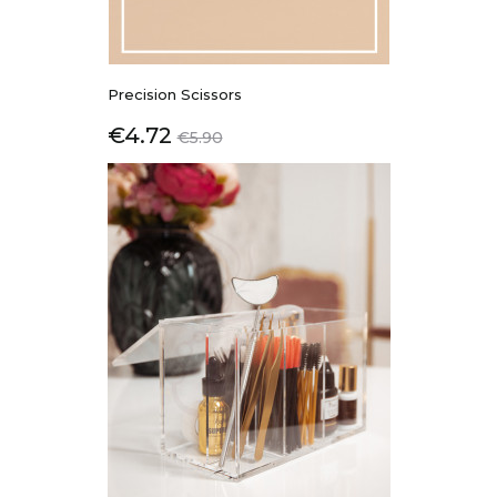
Precision Scissors
Price
Regular
€4.72
€5.90
price