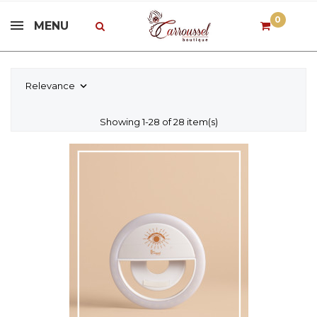
0
MENU
Relevance

Showing 1-28 of 28 item(s)