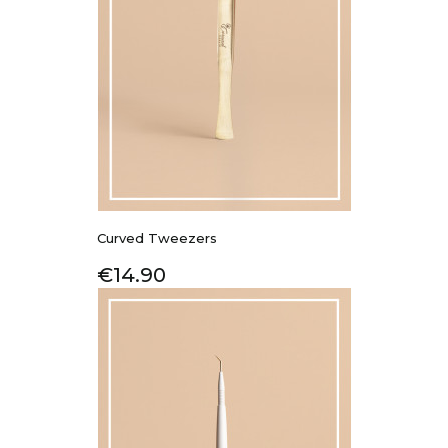
Curved Tweezers
Price
€14.90