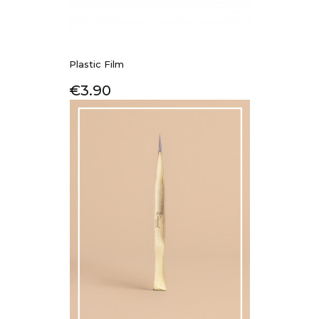
Plastic Film
Price
€3.90