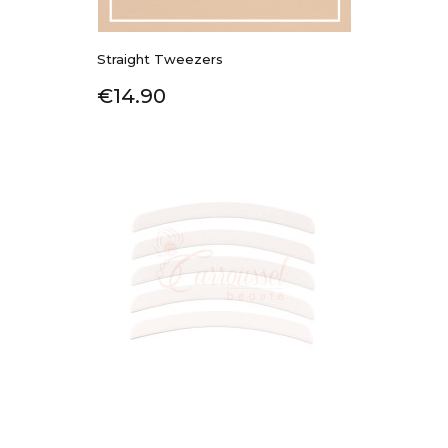
Straight Tweezers
Price
€14.90