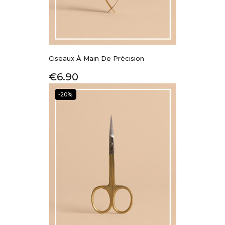
Ciseaux À Main De Précision
Price
€6.90
-20%