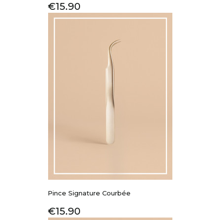
Price
€15.90
Pince Signature Courbée
Price
€15.90