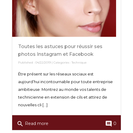
Toutes les astuces pour réussir ses
photos Instagram et Facebook
Published : 04/22/2019 | Categories :
Technique
Être présent sur les réseaux sociaux est
aujourd’hui incontournable pour toute entreprise
ambitieuse. Montrez au monde vos talents de
technicienne en extension de cils et attirez de
nouvelles cli [...]
search
comment
Read more
0